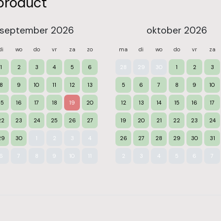
product
september 2026
oktober 2026
di
wo
do
vr
za
zo
ma
di
wo
do
vr
za
1
2
3
4
5
6
28
29
30
1
2
3
8
9
10
11
12
13
5
6
7
8
9
10
15
16
17
18
19
20
12
13
14
15
16
17
22
23
24
25
26
27
19
20
21
22
23
24
29
30
1
2
3
4
26
27
28
29
30
31
6
7
8
9
10
11
2
3
4
5
6
7