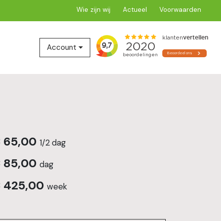
Wie zijn wij
Actueel
Voorwaarden
le zoeken
Account
€
65,00
1/2 dag
€
85,00
dag
€
425,00
week