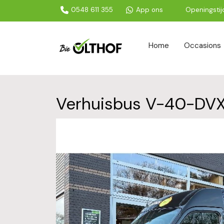
0548 611 355
App ons
Openingsti
Home
Occasions
Verhuisbus V-40-DV