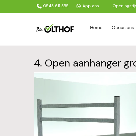
0548 611 355
App ons
Openingsti
Home
Occasions
4. Open aanhanger gr