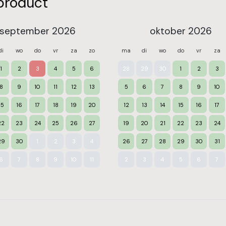
product
september 2026
oktober 2026
di
wo
do
vr
za
zo
ma
di
wo
do
vr
za
1
2
3
4
5
6
28
29
30
1
2
3
8
9
10
11
12
13
5
6
7
8
9
10
15
16
17
18
19
20
12
13
14
15
16
17
22
23
24
25
26
27
19
20
21
22
23
24
29
30
1
2
3
4
26
27
28
29
30
31
6
7
8
9
10
11
2
3
4
5
6
7