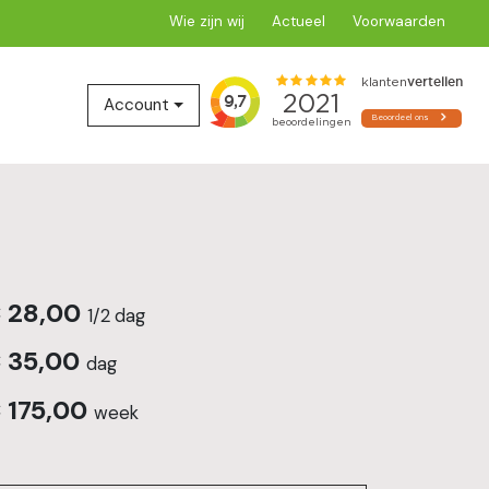
Wie zijn wij
Actueel
Voorwaarden
le zoeken
Account
€
28,00
1/2 dag
€
35,00
dag
€
175,00
week