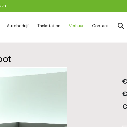
jden
togg
Autobedrijf
Tankstation
Verhuur
Contact
oot