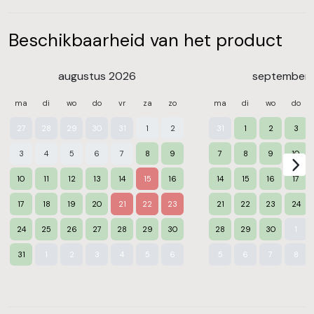
Beschikbaarheid van het product
augustus 2026
september
ma
di
wo
do
vr
za
zo
ma
di
wo
do
27
28
29
30
31
1
2
31
1
2
3
3
4
5
6
7
8
9
7
8
9
10
10
11
12
13
14
15
16
14
15
16
17
17
18
19
20
21
22
23
21
22
23
24
24
25
26
27
28
29
30
28
29
30
1
Nex
31
1
2
3
4
5
6
5
6
7
8